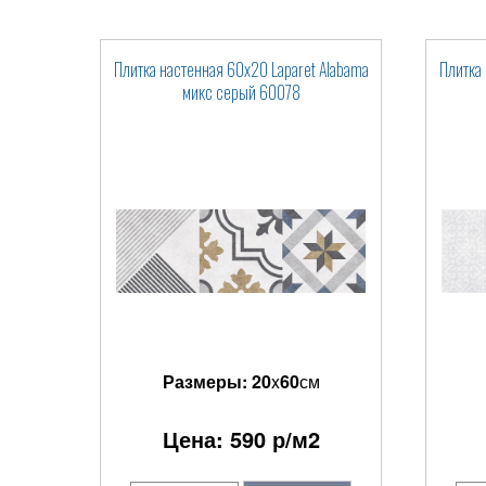
Плитка настенная 60x20 Laparet Alabama
Плитка 
микс серый 60078
Размеры:
20
x
60
см
Цена:
590
р/м2