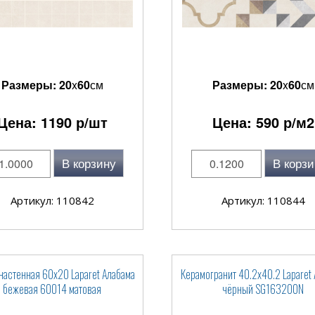
Размеры:
20
x
60
см
Размеры:
20
x
60
см
Цена:
1190
р/шт
Цена:
590
р/м2
В корзину
В корзи
Артикул: 110842
Артикул: 110844
настенная 60x20 Laparet Алабама
Керамогранит 40.2x40.2 Laparet
бежевая 60014 матовая
чёрный SG163200N