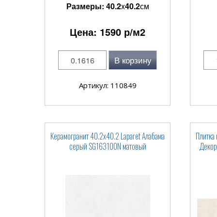
Размеры:
40.2
x
40.2
см
Цена:
1590
р/м2
В корзину
Артикул: 110849
Керамогранит 40.2x40.2 Laparet Алабама
Плитка 
серый SG163100N матовый
Декор