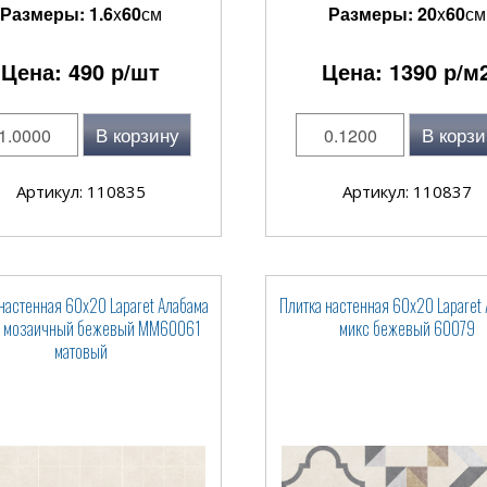
Размеры:
1.6
x
60
см
Размеры:
20
x
60
см
Цена:
490
р/шт
Цена:
1390
р/м
В корзину
В корзи
Артикул: 110835
Артикул: 110837
настенная 60x20 Laparet Алабама
Плитка настенная 60x20 Laparet
 мозаичный бежевый ММ60061
микс бежевый 60079
матовый