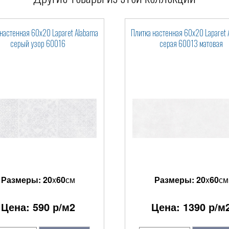
настенная 60x20 Laparet Alabama
Плитка настенная 60x20 Laparet
серый узор 60016
серая 60013 матовая
Размеры:
20
x
60
см
Размеры:
20
x
60
см
Цена:
590
р/м2
Цена:
1390
р/м