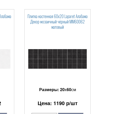
 Алабама
Плитка настенная 60x20 Laparet Алабама
Декор мозаичный чёрный ММ60062
матовый
Размеры:
20
x
60
см
2
Цена:
1190
р/шт