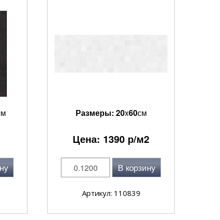
см
Размеры:
20
x
60
см
Цена:
1390
р/м2
ну
В корзину
Артикул: 110839