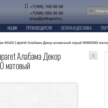
+7(495) 105-92-00
+7(926) 650-30-60
shop@plitkaprof.ru
АКЦИИ
ПРОИЗВОДИТЕЛИ
ОПЛАТА И ДОСТАВКА
ПОР
ная 60x20 Laparet Алабама Декор мозаичный серый ММ60060 мато
paret Алабама Декор
0 матовый