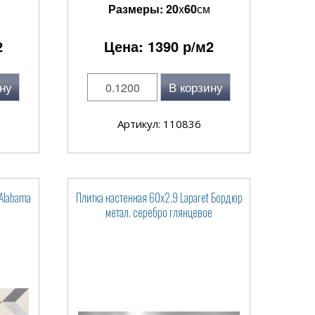
Размеры:
20
x
60
см
2
Цена:
1390
р/м2
ну
В корзину
Артикул: 110836
 Alabama
Плитка настенная 60x2.9 Laparet Бордюр
метал. серебро глянцевое