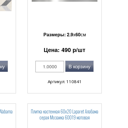
Размеры:
2.9
x
60
см
Цена:
490
р/шт
ну
В корзину
Артикул: 110841
 Alabama
Плитка настенная 60x20 Laparet Алабама
серая Мозаика 60019 матовая