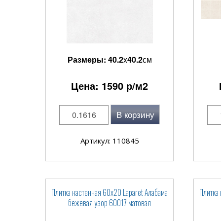
Размеры:
40.2
x
40.2
см
Цена:
1590
р/м2
В корзину
Артикул: 110845
Плитка настенная 60x20 Laparet Алабама
Плитка 
бежевая узор 60017 матовая