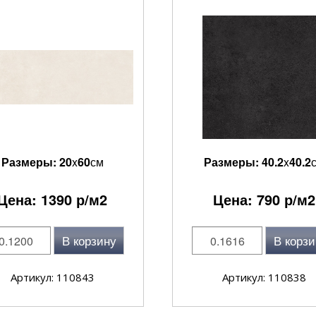
Размеры:
20
x
60
см
Размеры:
40.2
x
40.2
Цена:
1390
р/м2
Цена:
790
р/м2
В корзину
В корзи
Артикул: 110843
Артикул: 110838