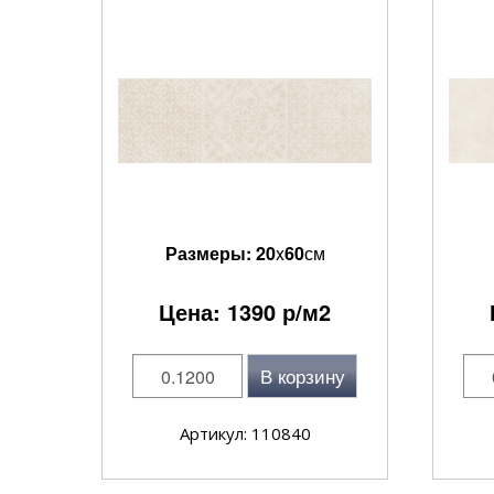
Размеры:
20
x
60
см
Цена:
1390
р/м2
В корзину
Артикул: 110840