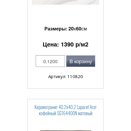
Размеры:
20
x
60
см
Цена:
1390
р/м2
В корзину
Артикул: 110820
Керамогранит 40.2x40.2 Laparet Агат
кофейный SG164400N матовый