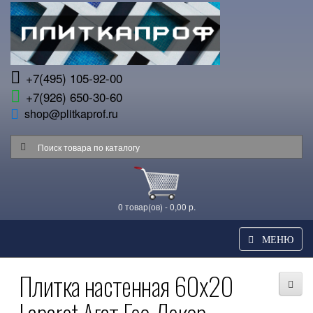
+7(495) 105-92-00
+7(926) 650-30-60
shop@plitkaprof.ru
0 товар(ов) - 0,00 р.
МЕНЮ
Плитка настенная 60x20
Laparet Агат Гео Декор