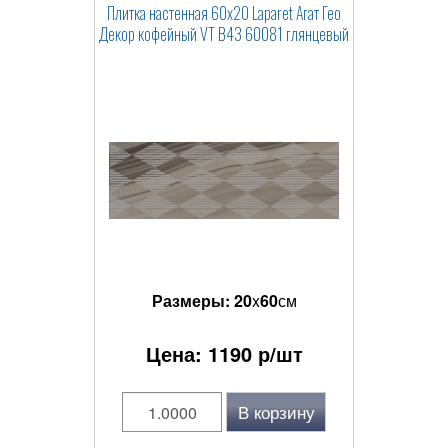
Плитка настенная 60x20 Laparet Агат Гео
Декор кофейный VT B43 60081 глянцевый
Размеры:
20
x
60
см
Цена:
1190
р/шт
В корзину