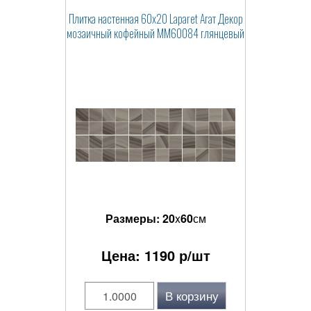
Плитка настенная 60x20 Laparet Агат Декор
мозаичный кофейный ММ60084 глянцевый
Размеры:
20
x
60
см
Цена:
1190
р/шт
В корзину