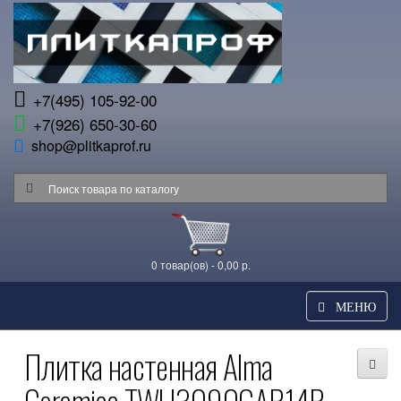
+7(495) 105-92-00
+7(926) 650-30-60
shop@plitkaprof.ru
0 товар(ов) - 0,00 р.
МЕНЮ
Плитка настенная Alma
Ceramica TWU3090GAR14R