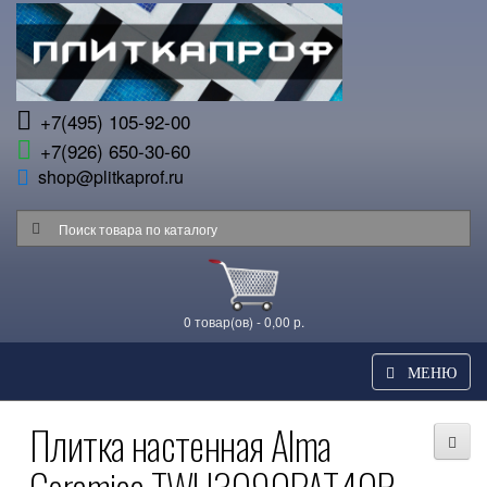
+7(495) 105-92-00
+7(926) 650-30-60
shop@plitkaprof.ru
0 товар(ов) - 0,00 р.
МЕНЮ
Плитка настенная Alma
Ceramica TWU3090PAT40R