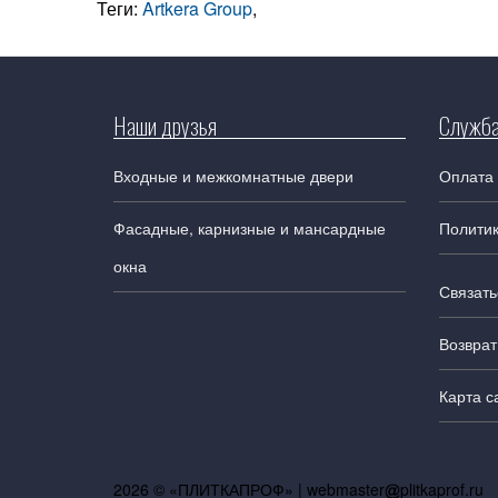
Теги:
Artkera Group
,
Наши друзья
Служба
Входные и межкомнатные двери
Оплата 
Фасадные, карнизные и мансардные
Полити
окна
Связать
Возврат
Карта с
2026 © «ПЛИТКАПРОФ» |
webmaster
plitkaprof.ru