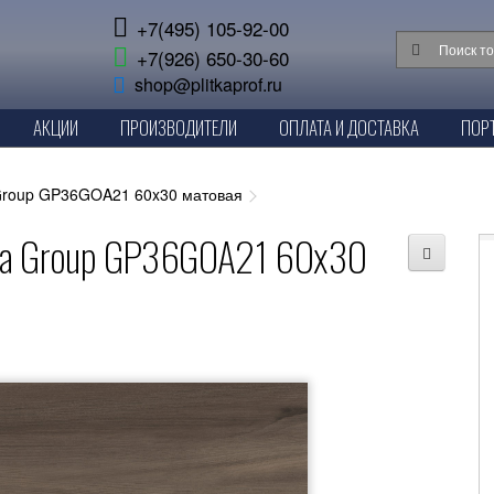
+7(495) 105-92-00
+7(926) 650-30-60
shop@plitkaprof.ru
АКЦИИ
ПРОИЗВОДИТЕЛИ
ОПЛАТА И ДОСТАВКА
ПОР
 Group GP36GOA21 60x30 матовая
era Group GP36GOA21 60x30