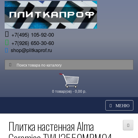
+7(495) 105-92-00
+7(926) 650-30-60
shop@plitkaprof.ru
0 товар(ов) - 0,00 р.
МЕНЮ
Плитка настенная Alma
Ceramica TWU2550MRM04