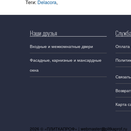
Теги:
Delacora
,
Наши друзья
Служба
Входные и межкомнатные двери
Оплата 
Фасадные, карнизные и мансардные
Полити
окна
Связать
Возврат
Карта с
2026 © «ПЛИТКАПРОФ» |
webmaster
plitkaprof.ru