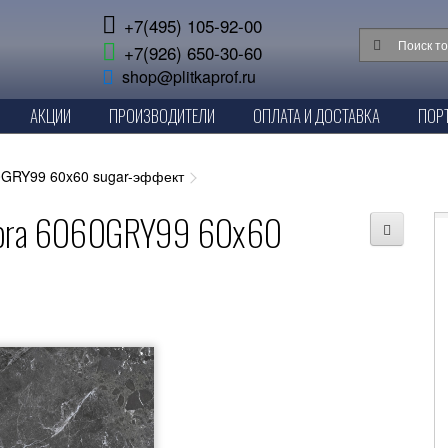
+7(495) 105-92-00
+7(926) 650-30-60
shop@plitkaprof.ru
АКЦИИ
ПРОИЗВОДИТЕЛИ
ОПЛАТА И ДОСТАВКА
ПОР
0GRY99 60x60 sugar-эффект
acora 6060GRY99 60x60