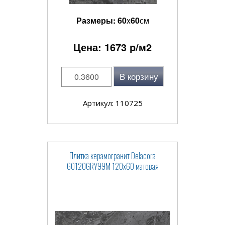
Размеры:
60
x
60
см
Цена:
1673
р/м2
В корзину
Артикул: 110725
Плитка керамогранит Delacora
60120GRY99M 120x60 матовая