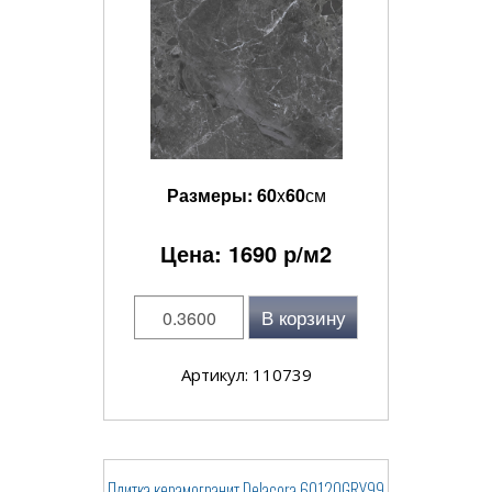
Размеры:
60
x
60
см
Цена:
1690
р/м2
В корзину
Артикул: 110739
Плитка керамогранит Delacora 60120GRY99