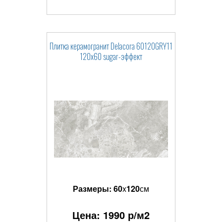
Плитка керамогранит Delacora 60120GRY11
120x60 sugar-эффект
Размеры:
60
x
120
см
Цена:
1990
р/м2