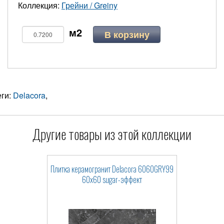
Коллекция:
Грейни / Greiny
В корзину
еги:
Delacora
,
Другие товары из этой коллекции
Плитка керамогранит Delacora 6060GRY99
60x60 sugar-эффект