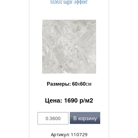
60x60 sugar-эффект
Размеры:
60
x
60
см
Цена:
1690
р/м2
В корзину
Артикул: 110729