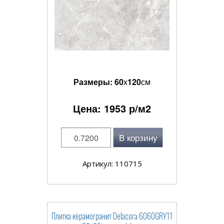
Размеры:
60
x
120
см
Цена:
1953
р/м2
В корзину
Артикул: 110715
Плитка керамогранит Delacora 6060GRY11