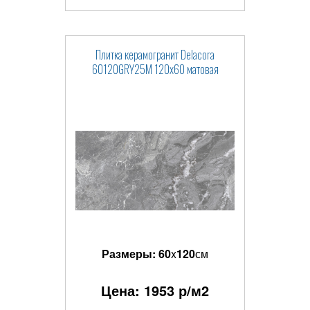
Плитка керамогранит Delacora
60120GRY25M 120x60 матовая
Размеры:
60
x
120
см
Цена:
1953
р/м2