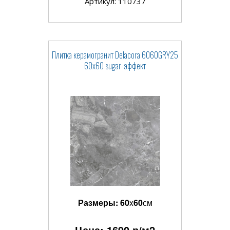
Артикул: 110737
Плитка керамогранит Delacora 6060GRY25
60x60 sugar-эффект
Размеры:
60
x
60
см
Цена:
1690
р/м2