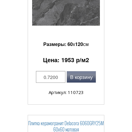
Размеры:
60
x
120
см
Цена:
1953
р/м2
В корзину
Артикул: 110723
Плитка керамогранит Delacora 6060GRY25M
60x60 матовая