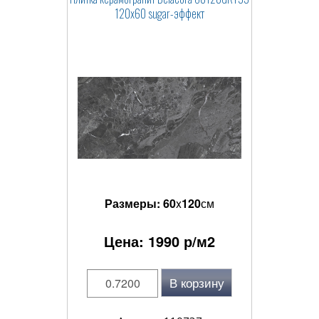
120x60 sugar-эффект
Размеры:
60
x
120
см
Цена:
1990
р/м2
В корзину