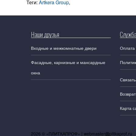
Теги:
Artkera Group
,
Наши друзья
Служба
Входные и межкомнатные двери
Оплата 
Фасадные, карнизные и мансардные
Полити
окна
Связать
Возврат
Карта с
2026 © «ПЛИТКАПРОФ» |
webmaster
plitkaprof.ru