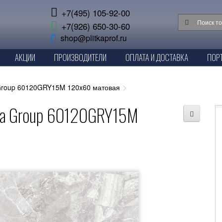
+7(495) 105-92-00
+7(926) 650-30-60
shop@plitkaprof.ru
АКЦИИ
ПРОИЗВОДИТЕЛИ
ОПЛАТА И ДОСТАВКА
ПОР
 Group 60120GRY15M 120x60 матовая
era Group 60120GRY15M