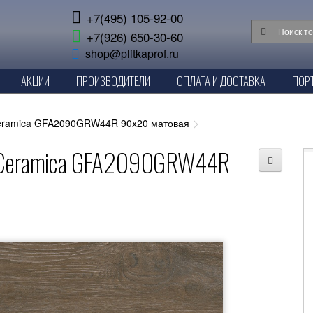
+7(495) 105-92-00
+7(926) 650-30-60
shop@plitkaprof.ru
АКЦИИ
ПРОИЗВОДИТЕЛИ
ОПЛАТА И ДОСТАВКА
ПОР
Ceramica GFA2090GRW44R 90x20 матовая
a Ceramica GFA2090GRW44R