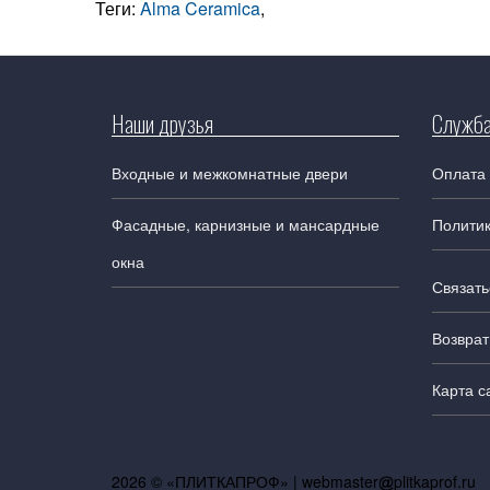
Теги:
Alma Ceramica
,
Наши друзья
Служба
Входные и межкомнатные двери
Оплата 
Фасадные, карнизные и мансардные
Полити
окна
Связать
Возврат
Карта с
2026 © «ПЛИТКАПРОФ» |
webmaster
plitkaprof.ru