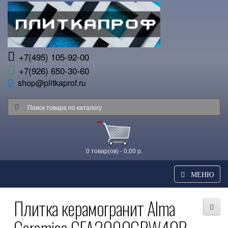
+7(495) 105-92-00
+7(926) 650-30-60
shop@plitkaprof.ru
0 товар(ов) - 0,00 р.
МЕНЮ
Плитка керамогранит Alma
Ceramica GFA2090GRW40R