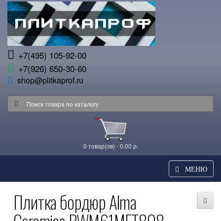
+7(495) 105-92-00
+7(926) 650-30-60
shop@plitkaprof.ru
0 товар(ов) - 0,00 р.
МЕНЮ
Плитка бордюр Alma
Ceramica BWM61MET808