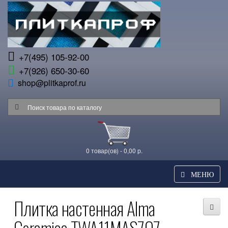
+7(495) 105-92-00
+7(926) 650-30-60
shop@plitkaprof.ru
0 товар(ов) - 0,00 р.
МЕНЮ
Плитка настенная Alma
Ceramica TWA11MAS707