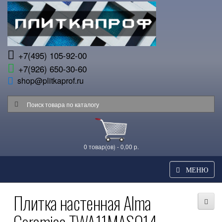
+7(495) 105-92-00
+7(926) 650-30-60
shop@plitkaprof.ru
0 товар(ов) - 0,00 р.
МЕНЮ
Плитка настенная Alma
Ceramica TWA11MAS014