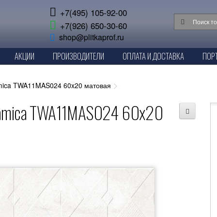
+7(495) 105-92-00
+7(926) 650-30-60
shop@plitkaprof.ru
АКЦИИ
ПРОИЗВОДИТЕЛИ
ОПЛАТА И ДОСТАВКА
ПОР
amica TWA11MAS024 60x20 матовая
eramica TWA11MAS024 60x20