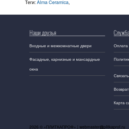
Теги:
Alma Ceramica
,
Наши друзья
Служба
Входные и межкомнатные двери
Оплата 
Фасадные, карнизные и мансардные
Полити
окна
Связать
Возврат
Карта с
2026 © «ПЛИТКАПРОФ» |
webmaster
plitkaprof.ru