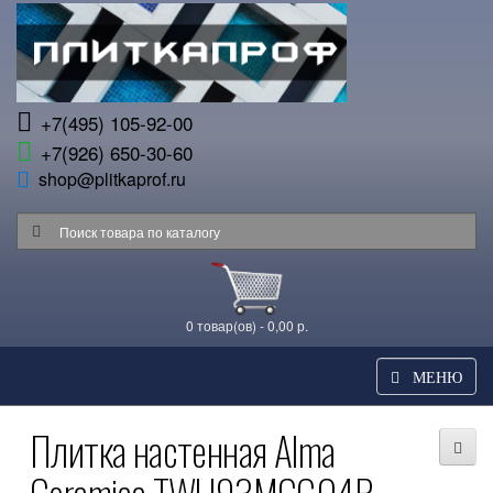
+7(495) 105-92-00
+7(926) 650-30-60
shop@plitkaprof.ru
0 товар(ов) - 0,00 р.
МЕНЮ
Плитка настенная Alma
Ceramica TWU93MGC04R