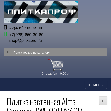
+7(495) 105-92-00
+7(926) 650-30-60
shop@plitkaprof.ru
0 товар(ов) - 0,00 р.
МЕНЮ
Плитка настенная Alma
Ceramica TWU09LRS40R