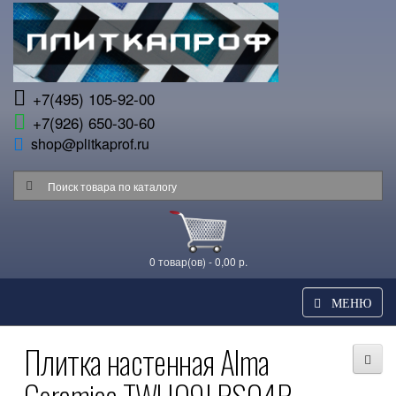
+7(495) 105-92-00
+7(926) 650-30-60
shop@plitkaprof.ru
0 товар(ов) - 0,00 р.
МЕНЮ
Плитка настенная Alma
Ceramica TWU09LRS04R