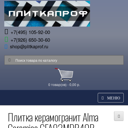
+7(495) 105-92-00
+7(926) 650-30-60
shop@plitkaprof.ru
0 товар(ов) - 0,00 р.
МЕНЮ
Плитка керамогранит Alma
Ceramica GFA92MDR40R