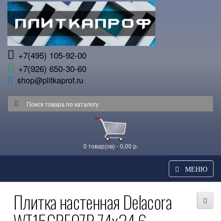
+7(495) 105-92-00
+7(926) 650-30-60
shop@plitkaprof.ru
0 товар(ов) - 0,00 р.
МЕНЮ
Плитка настенная Delacora
WT15GRF07R 74x24.6