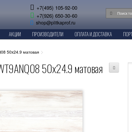
+7(495) 105-92-00
+7(926) 650-30-60
shop@plitkaprof.ru
АКЦИИ
ПРОИЗВОДИТЕЛИ
ОПЛАТА И ДОСТАВКА
ПОР
08 50x24.9 матовая
a WT9ANQ08 50x24.9 матовая