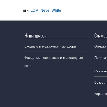
Теги:
LCM
,
Nevel White
Наши друзья
Служба
Входные и межкомнатные двери
Оплата 
Фасадные, карнизные и мансардные
Полити
окна
Связать
Возврат
Карта с