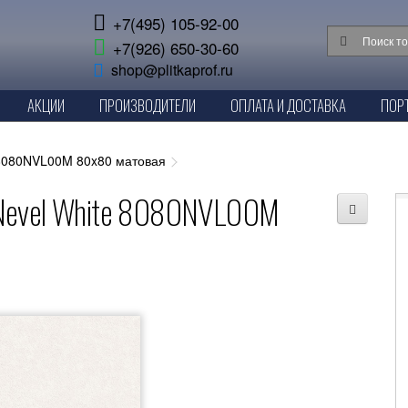
+7(495) 105-92-00
+7(926) 650-30-60
shop@plitkaprof.ru
АКЦИИ
ПРОИЗВОДИТЕЛИ
ОПЛАТА И ДОСТАВКА
ПОР
 8080NVL00M 80x80 матовая
 Nevel White 8080NVL00M