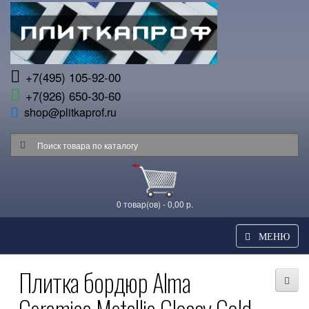
+7(495) 105-92-00
+7(926) 650-30-60
shop@plitkaprof.ru
0 товар(ов) - 0,00 р.
МЕНЮ
Плитка бордюр Alma
Ceramica Metallic Glossy Gold