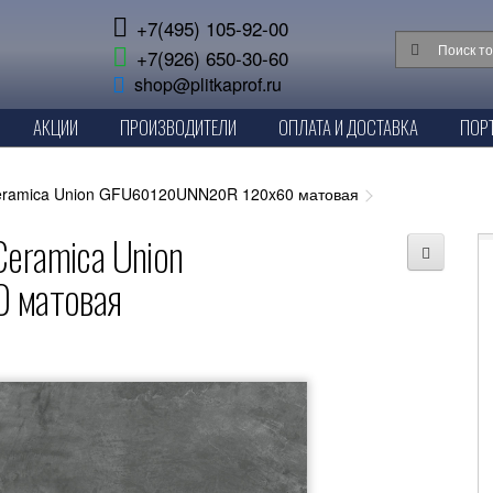
+7(495) 105-92-00
+7(926) 650-30-60
shop@plitkaprof.ru
АКЦИИ
ПРОИЗВОДИТЕЛИ
ОПЛАТА И ДОСТАВКА
ПОР
Ceramica Union GFU60120UNN20R 120x60 матовая
eramica Union
 матовая