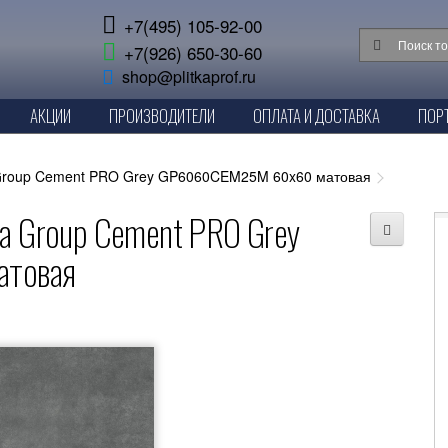
+7(495) 105-92-00
+7(926) 650-30-60
shop@plitkaprof.ru
АКЦИИ
ПРОИЗВОДИТЕЛИ
ОПЛАТА И ДОСТАВКА
ПОР
a Group Cement PRO Grey GP6060CEM25M 60x60 матовая
ra Group Cement PRO Grey
товая