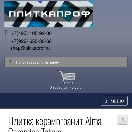
+7(495) 105-92-00
+7(926) 650-30-60
shop@plitkaprof.ru
0 товар(ов) - 0,00 р.
МЕНЮ
Плитка керамогранит Alma
Ceramica Totem