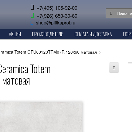
+7(495) 105-92-00
+7(926) 650-30-60
shop@plitkaprof.ru
АКЦИИ
ПРОИЗВОДИТЕЛИ
ОПЛАТА И ДОСТАВКА
ПОР
Ceramica Totem GFU60120TTM07R 120x60 матовая
Ceramica Totem
матовая