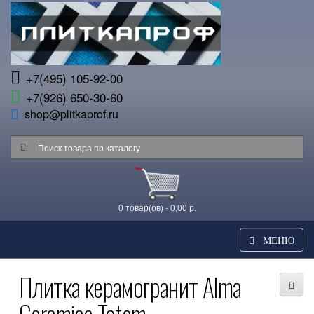
+7(495) 105-92-00
+7(926) 650-30-60
shop@plitkaprof.ru
0 товар(ов) - 0,00 р.
МЕНЮ
Плитка керамогранит Alma
Ceramica Totem