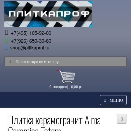
+7(495) 105-92-00
+7(926) 650-30-60
shop@plitkaprof.ru
0 товар(ов) - 0,00 р.
МЕНЮ
Плитка керамогранит Alma
Ceramica Totem