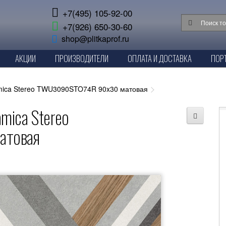
+7(495) 105-92-00
+7(926) 650-30-60
shop@plitkaprof.ru
АКЦИИ
ПРОИЗВОДИТЕЛИ
ОПЛАТА И ДОСТАВКА
ПОР
mica Stereo TWU3090STO74R 90x30 матовая
mica Stereo
атовая