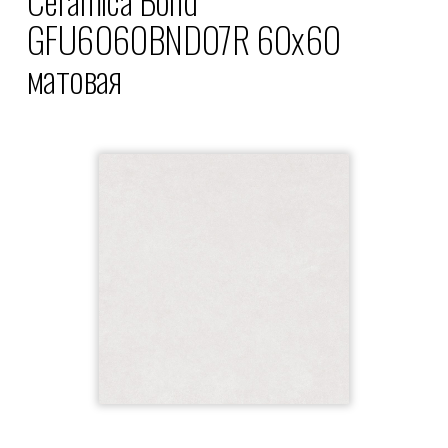
GFU6060BND07R 60x60
матовая