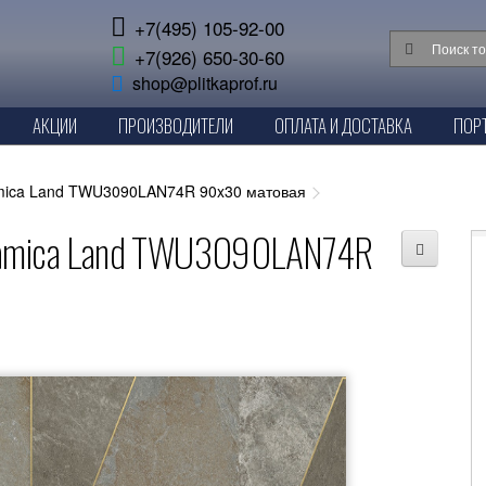
+7(495) 105-92-00
+7(926) 650-30-60
shop@plitkaprof.ru
АКЦИИ
ПРОИЗВОДИТЕЛИ
ОПЛАТА И ДОСТАВКА
ПОР
amica Land TWU3090LAN74R 90x30 матовая
ramica Land TWU3090LAN74R