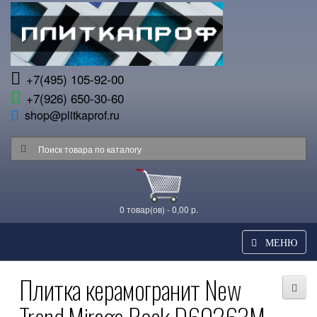
+7(495) 105-92-00
+7(926) 650-30-60
shop@plitkaprof.ru
0 товар(ов) - 0,00 р.
МЕНЮ
Плитка керамогранит New
Trend Mirage Rock D60263M