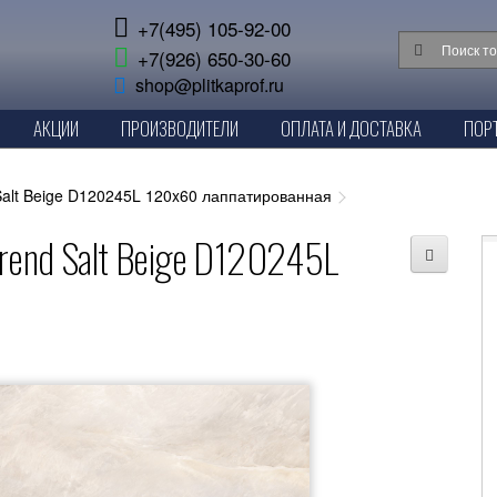
+7(495) 105-92-00
+7(926) 650-30-60
shop@plitkaprof.ru
АКЦИИ
ПРОИЗВОДИТЕЛИ
ОПЛАТА И ДОСТАВКА
ПОР
Salt Beige D120245L 120x60 лаппатированная
rend Salt Beige D120245L