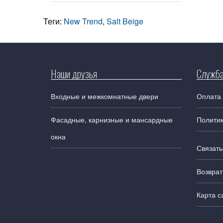
Теги:
New Trend
,
Salt Beige
Наши друзья
Служба
Входные и межкомнатные двери
Оплата 
Фасадные, карнизные и мансардные
Полити
окна
Связать
Возврат
Карта с