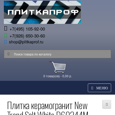
+7(495) 105-92-00
+7(926) 650-30-60
shop@plitkaprof.ru
0 товар(ов) - 0,00 р.
МЕНЮ
Плитка керамогранит New
Trend Salt White D60244M