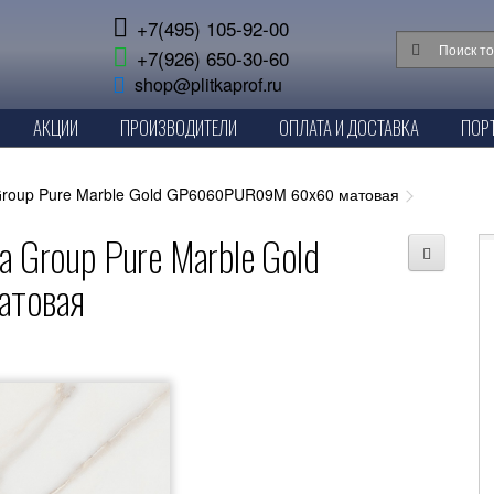
+7(495) 105-92-00
+7(926) 650-30-60
shop@plitkaprof.ru
АКЦИИ
ПРОИЗВОДИТЕЛИ
ОПЛАТА И ДОСТАВКА
ПОР
 Group Pure Marble Gold GP6060PUR09M 60x60 матовая
a Group Pure Marble Gold
товая