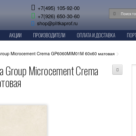
+7(495) 105-92-00
+7(926) 650-30-60
shop@plitkaprof.ru
АКЦИИ
ПРОИЗВОДИТЕЛИ
ОПЛАТА И ДОСТАВКА
ПОР
 Group Microcement Crema GP6060MIM01M 60x60 матовая
ra Group Microcement Crema
товая