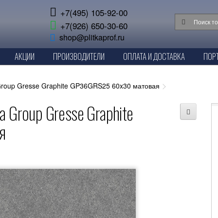
+7(495) 105-92-00
+7(926) 650-30-60
shop@plitkaprof.ru
АКЦИИ
ПРОИЗВОДИТЕЛИ
ОПЛАТА И ДОСТАВКА
ПОР
 Group Gresse Graphite GP36GRS25 60x30 матовая
a Group Gresse Graphite
я