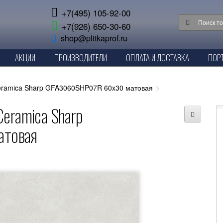
+7(495) 105-92-00
+7(926) 650-30-60
shop@plitkaprof.ru
АКЦИИ
ПРОИЗВОДИТЕЛИ
ОПЛАТА И ДОСТАВКА
ПОР
eramica Sharp GFA3060SHP07R 60x30 матовая
eramica Sharp
товая