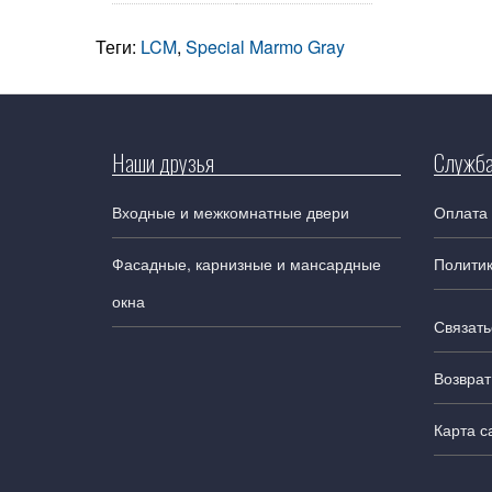
Теги:
LCM
,
Special Marmo Gray
Наши друзья
Служба
Входные и межкомнатные двери
Оплата 
Фасадные, карнизные и мансардные
Полити
окна
Связать
Возврат
Карта с