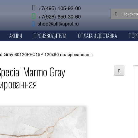
+7(495) 105-92-00
+7(926) 650-30-60
shop@plitkaprof.ru
АКЦИИ
ПРОИЗВОДИТЕЛИ
ОПЛАТА И ДОСТАВКА
ПОР
mo Gray 60120PEC15P 120x60 полированная
pecial Marmo Gray
ированная