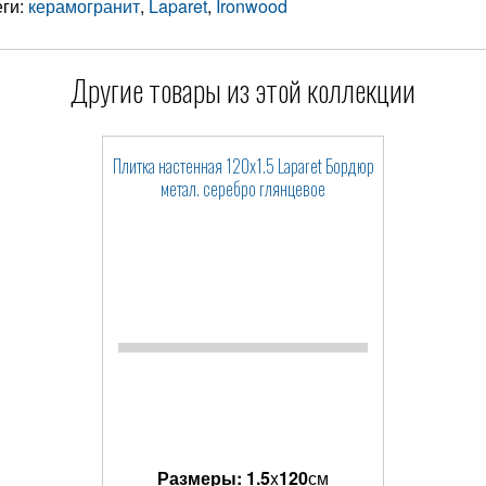
еги:
керамогранит
,
Laparet
,
Ironwood
Другие товары из этой коллекции
Плитка настенная 120x1.5 Laparet Бордюр
метал. серебро глянцевое
Размеры:
1.5
x
120
см