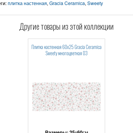
еги:
плитка настенная
,
Gracia Ceramica
,
Sweety
Другие товары из этой коллекции
Плитка настенная 60x25 Gracia Ceramica
Sweety многоцветная 03
Размеры:
25
x
60
см