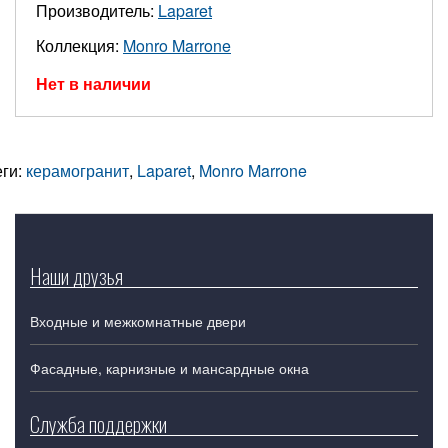
Производитель:
Laparet
Коллекция:
Monro Marrone
Нет в наличии
еги:
керамогранит
,
Laparet
,
Monro Marrone
Наши друзья
Входные и межкомнатные двери
Фасадные, карнизные и мансардные окна
Служба поддержки