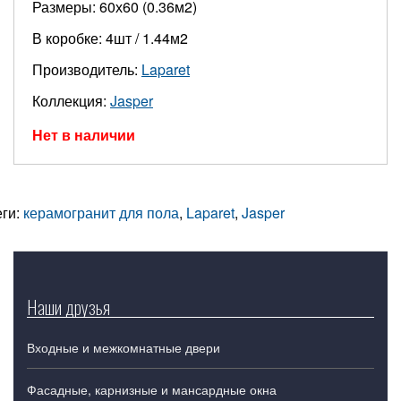
Размеры: 60х60 (0.36м2)
В коробке: 4шт / 1.44м2
Производитель:
Laparet
Коллекция:
Jasper
Нет в наличии
еги:
керамогранит для пола
,
Laparet
,
Jasper
Наши друзья
Входные и межкомнатные двери
Фасадные, карнизные и мансардные окна