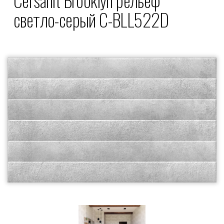
светло-серый C-BLL522D