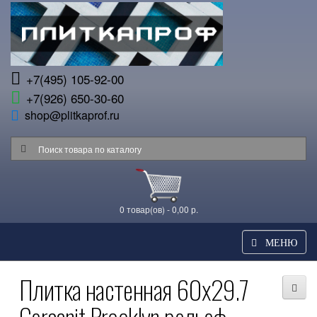
+7(495) 105-92-00
+7(926) 650-30-60
shop@plitkaprof.ru
0 товар(ов) - 0,00 р.
МЕНЮ
Плитка настенная 60x29.7
Cersanit Brooklyn рельеф