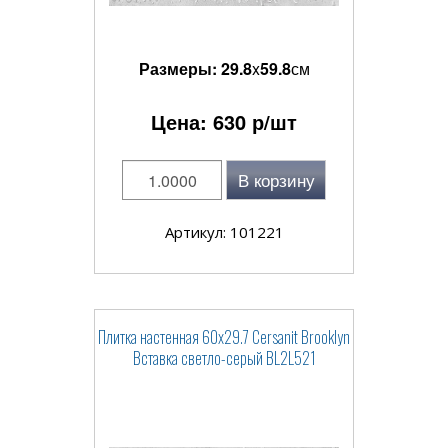
Размеры:
29.8
x
59.8
см
Цена:
630
р/шт
В корзину
Артикул: 101221
Плитка настенная 60x29.7 Cersanit Brooklyn
Вставка светло-серый BL2L521