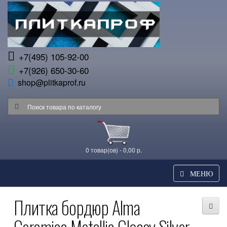
+7(495) 105-92-00
+7(926) 650-30-60
shop@plitkaprof.ru
0 товар(ов) - 0,00 р.
МЕНЮ
Плитка бордюр Alma
Ceramica Metallic Glossy Silver