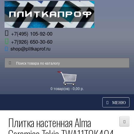
+7(495) 105-92-00
+7(926) 650-30-60
shop@plitkaprof.ru
0 товар(ов) - 0,00 р.
МЕНЮ
Плитка настенная Alma
Ceramica Tokio TWA11TOK404