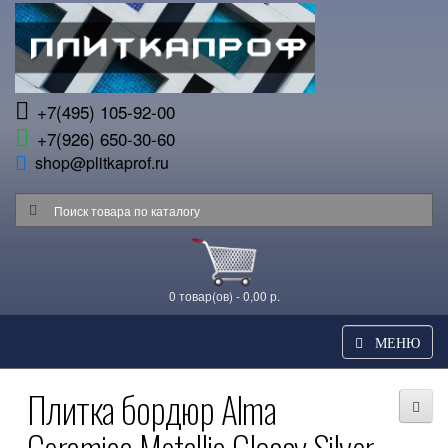
+7(495) 105-92-00
+7(926) 650-30-60
shop@plitkaprof.ru
0 товар(ов) - 0,00 р.
МЕНЮ
Плитка бордюр Alma
Ceramica Metallic Glossy Silver