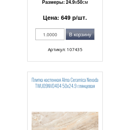
Размеры:
24.9
x
50
см
Цена:
649
р/шт.
В корзину
Артикул: 107435
Плитка настенная Alma Ceramica Nevada
TWU09NVD404 50x24.9 глянцевая