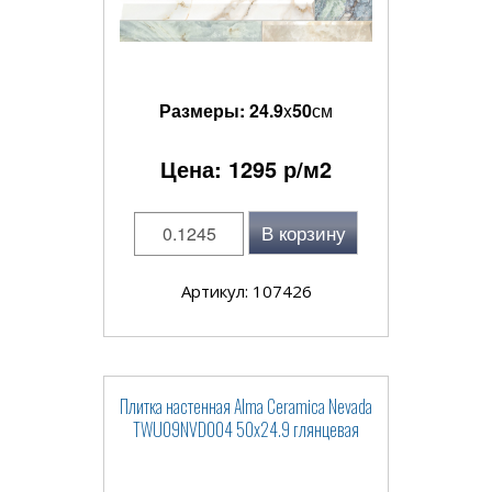
Размеры:
24.9
x
50
см
Цена:
1295
р/м2
В корзину
Артикул: 107426
Плитка настенная Alma Ceramica Nevada
TWU09NVD004 50x24.9 глянцевая