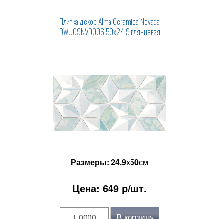
Плитка декор Alma Ceramica Nevada
DWU09NVD006 50x24.9 глянцевая
Размеры:
24.9
x
50
см
Цена:
649
р/шт.
В корзину