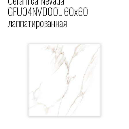
GFU04NVD00L 60x60
лаппатированная