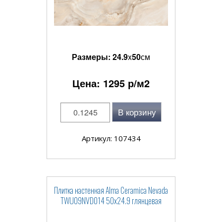
Размеры:
24.9
x
50
см
Цена:
1295
р/м2
В корзину
Артикул: 107434
Плитка настенная Alma Ceramica Nevada
TWU09NVD014 50x24.9 глянцевая