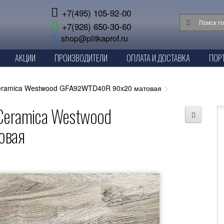
+7(495) 105-92-00
+7(926) 650-30-60
shop@plitkaprof.ru
АКЦИИ
ПРОИЗВОДИТЕЛИ
ОПЛАТА И ДОСТАВКА
ПОР
Ceramica Westwood GFA92WTD40R 90x20 матовая
Ceramica Westwood
овая